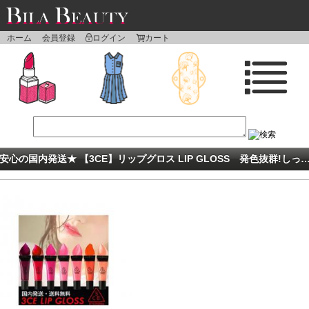
ホーム
会員登録
ログイン
カート
★安心の国内発送★ 【3CE】リップグロス LIP GLOSS 発色抜群!しっとり艶や