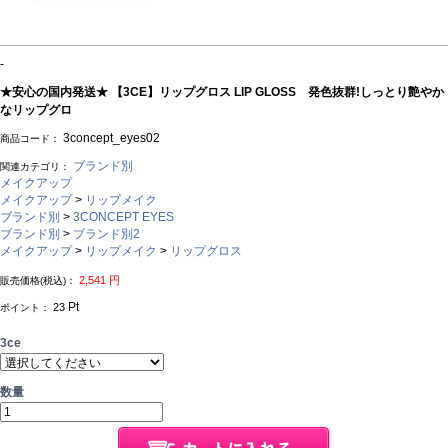
-
★安心の国内発送★ 【3CE】リップグロス LIP GLOSS 発色抜群!しっとり艶やか
なリップグロ
3concept_eyes02
商品コード：
ブランド別
関連カテゴリ：
メイクアップ
メイクアップ
>
リップメイク
ブランド別
>
3CONCEPT EYES
ブランド別
>
ブランド別2
メイクアップ
>
リップメイク
>
リップグロス
2,541
円
販売価格(税込)：
Pt
23
ポイント：
3ce
数量